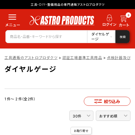
工具・DIY・整備用品の専門通販アストロプロダクツ
0
ダイヤルゲ
検索
ージ
工具通販のアストロプロダクツ
>
認証工場基準工具用品
>
点検計器及び点
ダイヤルゲージ
1 件～ 2 件（全2件）
絞り込み
お取り寄せ