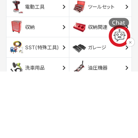
電動工具
ツールセット
収納
収納関連
SST(特殊工具)
ガレージ
洗車用品
油圧機器
エアコンプレッサ
エアツール
ー
トルクレンチ
ソケット
ラチェット/スピン
レンチ/スパナ
ナー