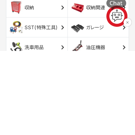
収納
収納関連
SST(特殊工具)
ガレージ
洗車用品
油圧機器
エアコンプレッサ
エアツール
ー
トルクレンチ
ソケット
ラチェット/スピン
レンチ/スパナ
ナー
バイク用工具/用
オイル交換用品
品