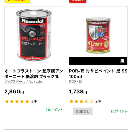
オートプラストーン 超厚膜アン
POR-15 対サビペイント 黒 SS
ダーコート 低溶剤 ブラック 1L
100ml
ノックスドール / Noxudol
POR-15
2,860
1,738
円
円
1件
2件
26ポイント
15ポイント
在庫なし