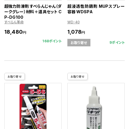
超強力防滑剤 すべらんじゃん（ダ
超浸透性防錆剤 MUPスプレー
ークグレー）材料＋道具セット C
容器 WDSPA
P-DG100
すべらん革命
WD-40
18,480
1,078
円
円
168ポイント
9ポイント
お取り寄せ
お取り寄せ
お取り寄せ