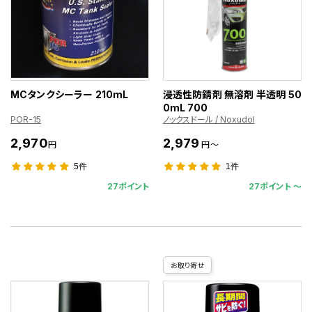
MCタンクシーラー 210mL
浸透性防錆剤 無溶剤 半透明 50
0mL 700
POR-15
ノックスドール / Noxudol
2,970
2,979
円
円～
5件
1件
27ポイント
27ポイント 〜
お取り寄せ