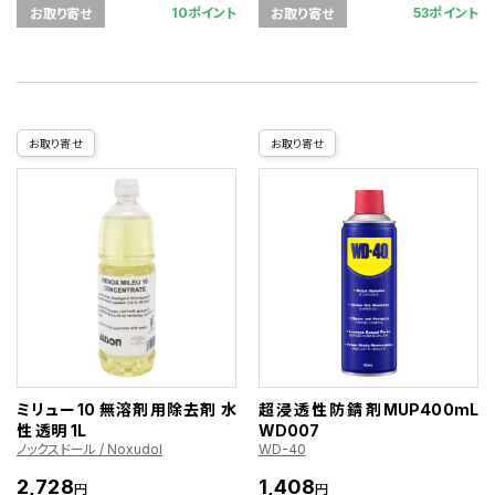
10ポイント
53ポイント
お取り寄せ
お取り寄せ
お取り寄せ
お取り寄せ
ミリュー10 無溶剤用除去剤 水
超浸透性防錆剤MUP400mL
性 透明 1L
WD007
ノックスドール / Noxudol
WD-40
2,728
1,408
円
円