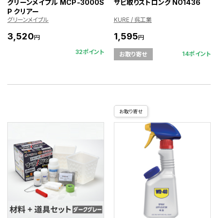
グリーンメイプル MCP-3000S
サビ取りストロング NO1436
P クリアー
グリーンメイプル
KURE / 呉工業
3,520
1,595
円
円
32ポイント
14ポイント
お取り寄せ
お取り寄せ