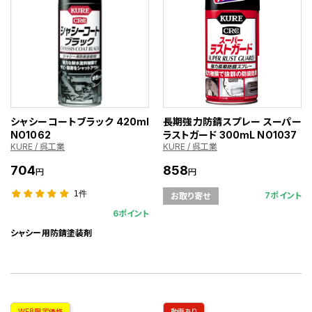
シャシーコートブラック 420ml
長期強力防錆スプレー スーパー
NO1062
ラストガード 300mL NO1037
KURE / 呉工業
KURE / 呉工業
704
858
円
円
1件
7ポイント
お取り寄せ
6ポイント
シャシー用防錆塗装剤
WEB限定価格
動画あり