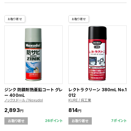
お取り寄せ
お取り寄せ
ジンク 防錆耐熱亜鉛コート グレ
レクトラクリーン 380mL No.1
ー 400mL
012
ノックスドール / Noxudol
KURE / 呉工業
2,893
814
円
円
26ポイント
7ポイント
お取り寄せ
お取り寄せ