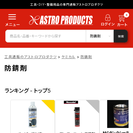
工具・DIY・整備用品の専門通販アストロプロダクツ
0
防錆剤
検索
工具通販のアストロプロダクツ
>
ケミカル
>
防錆剤
防錆剤
ランキング - トップ5
1
2
MCタンクシーラー 