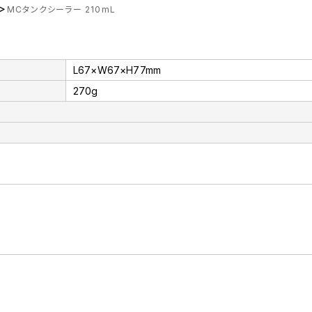
>
MCタンクシーラー 210mL
L67×W67×H77mm
270g