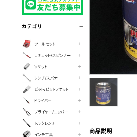
カテゴリ
ツールセット
ラチェット/スピンナー
ソケット
レンチ/スパナ
ビット/ビットソケット
tter
facebook
line
ドライバー
プライヤー/ニッパー
トルクレンチ
商品説明
インチ工具