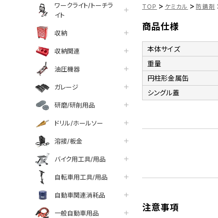
>
>
ワークライト/トーチラ
TOP
ケミカル
防錆剤
イト
商品仕様
収納
本体サイズ
収納関連
重量
油圧機器
円柱形金属缶
ガレージ
シングル蓋
研磨/研削用品
ドリル/ホールソー
溶接/板金
バイク用工具/用品
自転車用工具/用品
自動車関連消耗品
注意事項
一般自動車用品