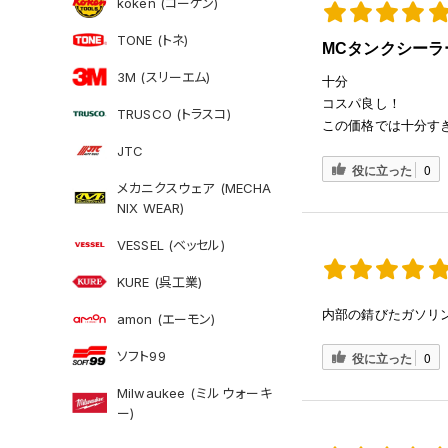
koken (コーケン)
TONE (トネ)
MCタンクシーラ
3M (スリーエム)
十分
コスパ良し！
TRUSCO (トラスコ)
この価格では十分す
JTC
役に立った
0
メカニクスウェア (MECHA
NIX WEAR)
VESSEL (ベッセル)
KURE (呉工業)
内部の錆びたガソリ
amon (エーモン)
ソフト99
役に立った
0
Milwaukee (ミルウォーキ
ー)