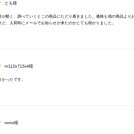
とも様
錆が酷く、調べていくとこの商品にたどり着きました。価格も他の商品より
けど、入荷時にメールでお知らせが来たのがとても助かりました。
m112s713x4様
良かったです。
nono様