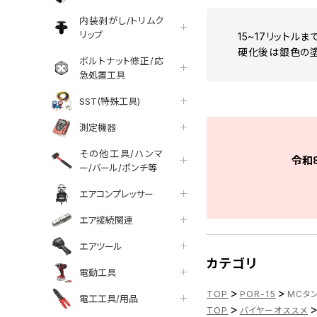
内装剥がし/トリムク
リップ
15~17リット
硬化後は銀色の塗
ボルトナット修正/応
急処置工具
SST(特殊工具)
測定機器
その他工具/ハンマ
令和
ー/バール/ポンチ等
エアコンプレッサー
エア接続関連
エアツール
カテゴリ
電動工具
>
>
TOP
POR-15
MCタン
電工工具/用品
>
TOP
バイヤーオススメ