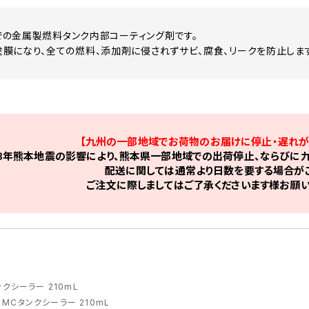
ルまでの金属製燃料タンク内部コーティング剤です。
膜になり、全ての燃料、添加剤に侵されずサビ、腐食、リークを防止します
【九州の一部地域でお荷物のお届けに停止・遅れが
8年熊本地震の影響により、熊本県一部地域での出荷停止、ならびに九
配送に関しては通常より日数を要する場合がご
ご注文に際しましてはご了承くださいます様お願い
クシーラー 210mL
>
MCタンクシーラー 210mL