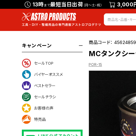
13時
最短当日出荷
3,000
まで
（月～土・祝）
商品コード：
45624859
キャンペーン
MCタンクシーラ
セールTOP
POR-15
バイヤーオススメ
ベストセラー
ついて
セールチラシ
お客様の声
特売品