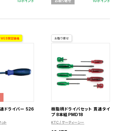
13ポイント
10ポイント
お取り寄せ
WEB限定価格
お取り寄せ
格
 貫通ドライバー 526
樹脂柄ドライバセット 貫通タイ
プ 8本組 PMD18
ネット
KTC / ケーティーシー