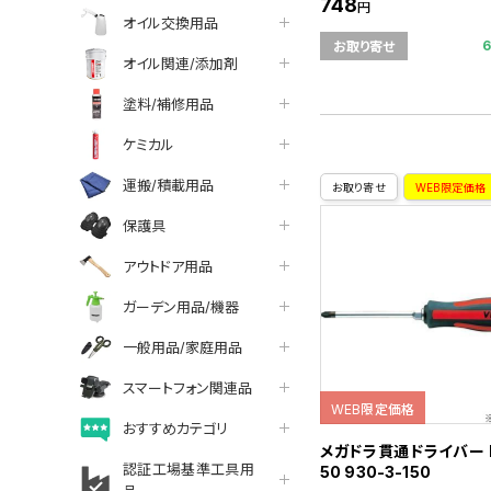
748
円
オイル交換用品
お取り寄せ
オイル関連/添加剤
塗料/補修用品
ケミカル
運搬/積載用品
お取り寄せ
WEB限定価格
保護具
アウトドア用品
ガーデン用品/機器
一般用品/家庭用品
スマートフォン関連品
WEB限定価格
おすすめカテゴリ
メガドラ貫通ドライバー P
認証工場基準工具用
50 930-3-150
品