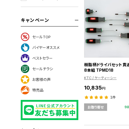
キャンペーン
セールTOP
バイヤーオススメ
ベストセラー
樹脂柄ドライバセット貫
セールチラシ
8本組 TPMD18
KTC / ケーティーシー
お客様の声
10,835
円
特売品
1件
9
お取り寄せ