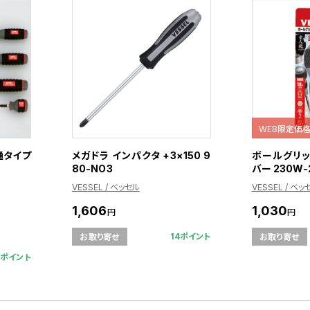
WEB限定価
通タイプ
メガドラ インパクタ +3×150 9
ボールグリ
80-NO3
バー 230W-
VESSEL / ベッセル
VESSEL / ベッ
1,606
1,030
円
円
14ポイント
お取り寄せ
お取り寄せ
8ポイント