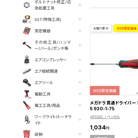
ボルトナット修正/応
急処置工具
SST(特殊工具)
お取り寄せ
WEB限定価格
測定機器
その他工具/ハンマ
ー/バール/ポンチ等
エアコンプレッサー
エア接続関連
エアツール
WEB限定価格
電動工具
メガドラ貫通ドライバー P
電工工具/用品
5 930-1-75
ワークライト/トーチラ
VESSEL / ベッセル
イト
1,034
円
収納