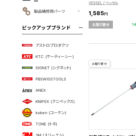
VESSEL / ベッセル
製品補修用パーツ
1,585
円
1
お取り寄せ
ピックアップブランド
アストロプロダクツ
KTC (ケーティーシー)
お取り寄せ
SIGNET (シグネット)
PBSWISSTOOLS
ANEX
KNIPEX (クニペックス)
koken (コーケン)
TONE (トネ)
3M (スリーエム)