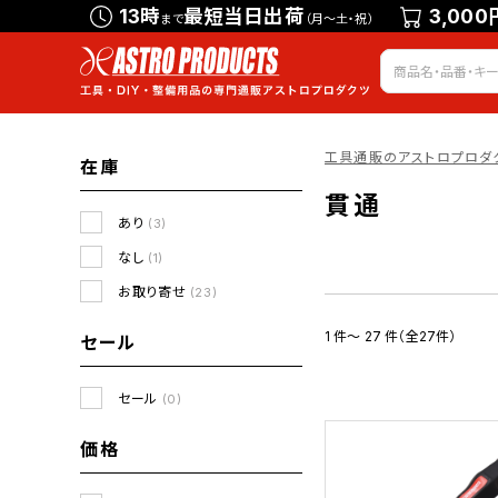
13時
最短当日出荷
3,000
まで
（月～土・祝）
工具通販のアストロプロダ
在庫
貫通
あり
(3)
なし
(1)
お取り寄せ
(23)
1 件～ 27 件（全27件）
セール
セール
(0)
価格