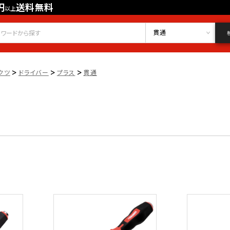
円
送料無料
以上
会員登録
ログイン
お気に入り
貫通
>
>
>
クツ
ドライバー
プラス
貫通