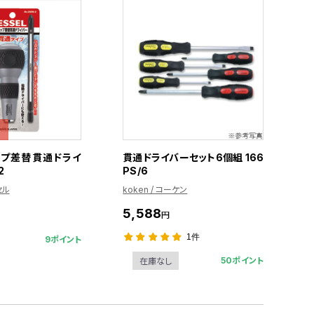
格
ップ差替貫通ドライ
貫通ドライバーセット6個組 166
2
PS/6
セル
koken / コーケン
5,588
円
1件
9ポイント
50ポイント
在庫なし