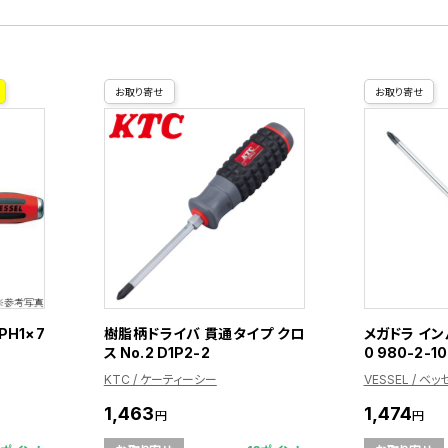
お取り寄せ
お取り寄せ
H1×7
樹脂柄ドライバ 貫通タイプ クロ
メガドラ イン
ス No.2 D1P2-2
0 980-2-1
KTC / ケーティーシー
VESSEL / ベッ
1,463
1,474
円
円