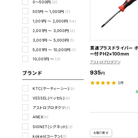
0～500円
(0)
501円 ～ 1,000円
(7)
1,001円 ～ 2,000円
(14)
2,001円 ～ 3,000円
(2)
3,001円 ～ 5,000円
(1)
貫通プラスドライバー 
5,001円 ～ 10,000円
(1)
ー付 PH2×100mm
10,001円 ～
(2)
アストロプロダクツ
935
ブランド
円
1件
KTC(ケーティーシー)
(9)
VESSEL(ベッセル)
(9)
アストロプロダクツ
(3)
ANEX
(3)
SIGNET(シグネット)
(2)
お取り寄せ
koken(コーケン)
(1)