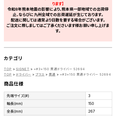
ります】
令和8年熊本地震の影響により、熊本県一部地域での出荷停
止、ならびに九州全域での出荷遅延が生じております。
配送に関しては通常より日数を要する場合がございます。
ご注文に際しましてはご了承くださいます様お願い申し上げま
す。
カテゴリ
TOP
>
SIGNET
>
+#3×150 貫通ドライバー 52694
TOP
>
ドライバー
>
プラス
>
貫通
>
+#3×150 貫通ドライバー 52694
商品仕様
先端サイズ(#)
3
軸長(mm)
150
全長(mm)
267