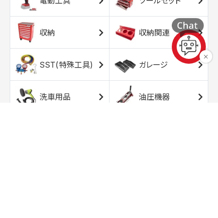
電動工具
ツールセット
収納
収納関連
SST(特殊工具)
ガレージ
洗車用品
油圧機器
エアコンプレッサ
エアツール
ー
トルクレンチ
ソケット
ラチェット/スピン
レンチ/スパナ
ナー