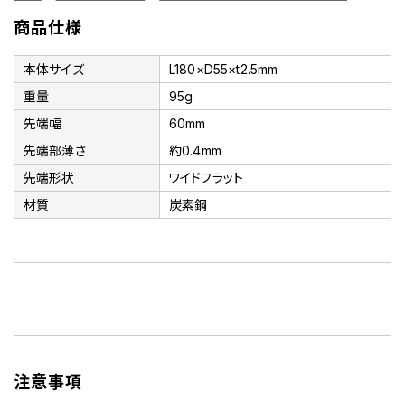
商品仕様
本体サイズ
L180×D55×t2.5mm
重量
95g
先端幅
60mm
先端部薄さ
約0.4mm
先端形状
ワイドフラット
材質
炭素鋼
注意事項