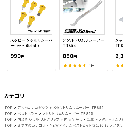
スタビー メタルリムーバ
メタルトリムリムーバー
メタル
ーセット (5本組)
TR854
TR84
990
880
2,31
円
円
4件
カテゴリ
TOP
>
アストロプロダクツ
>
メタルトリムリムーバー TR855
TOP
>
ベストセラー
>
メタルトリムリムーバー TR855
TOP
>
内装剥がし/トリムクリップ
>
内装剥がし
>
金属
>
メタルトリムリムー
TOP
>
おすすめカテゴリ
>
NEWアイテムベストヒット商品2025
>
メタルト