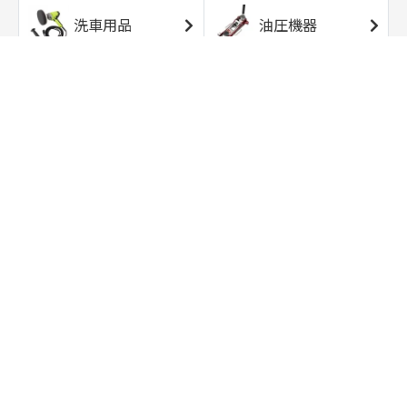
洗車用品
油圧機器
エアコンプレッサ
エアツール
ー
トルクレンチ
ソケット
ラチェット/スピン
レンチ/スパナ
ナー
バイク用工具/用
オイル交換用品
品
ワークライト/ト
研磨/研削用品
ーチライト
タイヤ/ホイール
アウトドア用品
用品