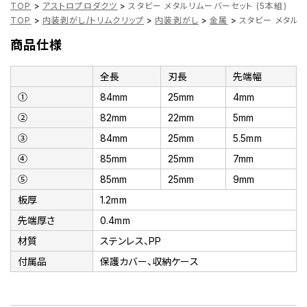
TOP
>
アストロプロダクツ
>
スタビー メタルリムーバーセット (5本組)
TOP
>
内装剥がし/トリムクリップ
>
内装剥がし
>
金属
>
スタビー メタルリ
商品仕様
全長
刃長
先端幅
➀
84mm
25mm
4mm
➁
82mm
22mm
5mm
➂
84mm
25mm
5.5mm
➃
85mm
25mm
7mm
➄
85mm
25mm
9mm
板厚
1.2mm
先端厚さ
0.4mm
材質
ステンレス、PP
付属品
保護カバー、収納ケース