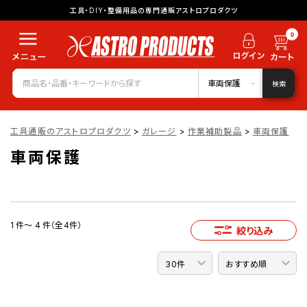
工具・DIY・整備用品の専門通販アストロプロダクツ
0
車両保護
検索
工具通販のアストロプロダクツ
>
ガレージ
>
作業補助製品
>
車両保護
車両保護
1 件～ 4 件（全4件）
絞り込み