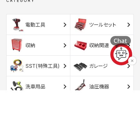
CATEGORY
電動工具
ツールセット
収納
収納関連
SST(特殊工具)
ガレージ
洗車用品
油圧機器
エアコンプレッサ
エアツール
ー
トルクレンチ
ソケット