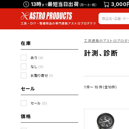
13時
最短当日出荷
3,000
まで
（月～土・祝）
工具通販のアストロプロダ
在庫
計測、診断
あり
(9)
なし
(0)
お取り寄せ
(1)
1 件～ 10 件（全10件）
セール
セール
(0)
価格