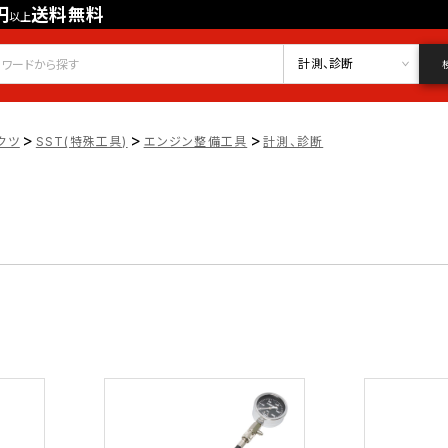
円
送料無料
以上
会員登録
ログイン
お気に入り
計測、診断
>
>
>
クツ
SST(特殊工具)
エンジン整備工具
計測、診断