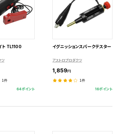
 TL1100
イグニッションスパークテスター
クツ
アストロプロダクツ
1,859
円
1件
1件
64ポイント
16ポイント