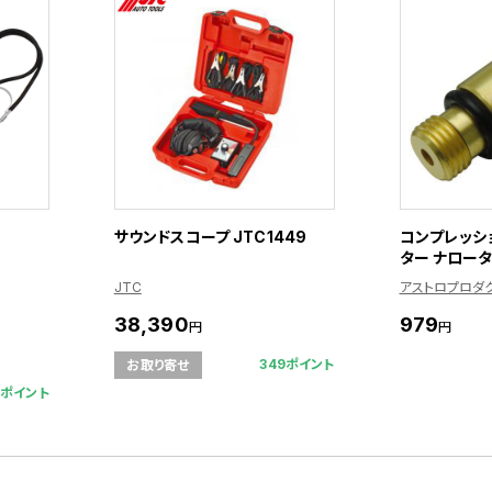
サウンドスコープ JTC1449
コンプレッシ
ター ナロータ
JTC
アストロプロダ
38,390
979
円
円
349ポイント
お取り寄せ
9ポイント