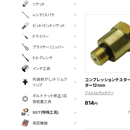
ソケット
レンチ/スパナ
ビット/ビットソケット
ドライバー
プライヤー/ニッパー
トルクレンチ
インチ工具
内装剥がし/トリムク
コンプレッションテスタ
ター12mm
リップ
アストロプロダクツ
ボルトナット修正/応
急処置工具
814
円
SST(特殊工具)
測定機器