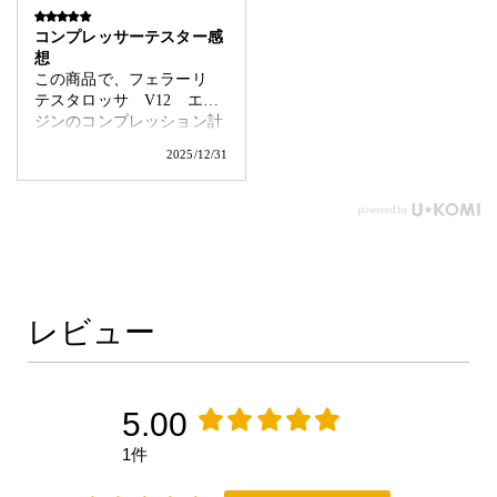
コンプレッサーテスター感
想
この商品で、フェラーリ
テスタロッサ V12 エン
ジンのコンプレッション計
ってみました、普通に計測
2025/12/31
出来ました。 結局 エンジ
ンが掛からない原因は ガ
ス欠と言う、お間抜けな結
果でしたが、 役には立ちま
した。
レビュー
5.00
1件