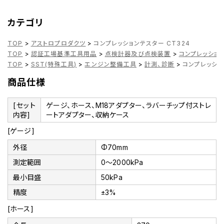
カテゴリ
TOP
>
アストロプロダクツ
>
コンプレッションテスター CT324
TOP
>
認証工場基準工具用品
>
点検計器及び点検装置
>
コンプレッショ
TOP
>
SST(特殊工具)
>
エンジン整備工具
>
計測、診断
>
コンプレッショ
商品仕様
[セット
ゲージ、ホース、M18アダプター、ラバーチップ付ストレ
内容]
ートアダプター、収納ケース
[ゲージ]
外径
Φ70mm
測定範囲
0～2000kPa
最小目盛
50kPa
精度
±3%
[ホース]