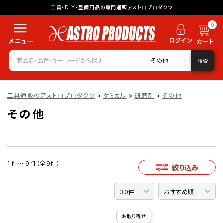
工具・DIY・整備用品の専門通販アストロプロダクツ
0
その他
検索
工具通販のアストロプロダクツ
>
ケミカル
>
研磨剤
>
その他
その他
1 件～ 9 件（全9件）
絞り込み
お取り寄せ