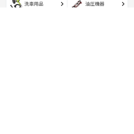
洗車用品
油圧機器
エアコンプレッサ
エアツール
ー
トルクレンチ
ソケット
ラチェット/スピン
レンチ/スパナ
ナー
バイク用工具/用
オイル交換用品
品
ワークライト/ト
研磨/研削用品
ーチライト
タイヤ/ホイール
アウトドア用品
用品