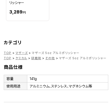
リッシャー
3,289
円
カテゴリ
TOP
>
マザーズ
>
マザーズ 5oz アルミポリッシャー
TOP
>
ケミカル
>
研磨剤
>
その他
>
マザーズ 5oz アルミポリッシャー
商品仕様
容量
141g
使用用途
アルミニウム、ステンレス、マグネシウム等