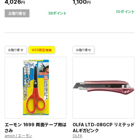
4,026
1,100
円
円
10ポイント
36ポイント
お取り寄せ
お取り寄せ
WEB限定価格
お取り寄せ
エーモン 1699 両面テープ用は
OLFA LTD-08GCP リミテッド
さみ
ALギガピンク
amon / エーモン
OLFA