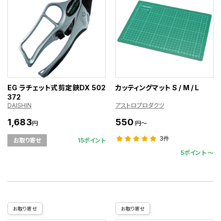
EG ラチェット式剪定鋏DX 502
カッティングマット S / M / L
372
DAISHIN
アストロプロダクツ
1,683
550
円
円～
3件
15ポイント
お取り寄せ
5ポイント 〜
お取り寄せ
お取り寄せ