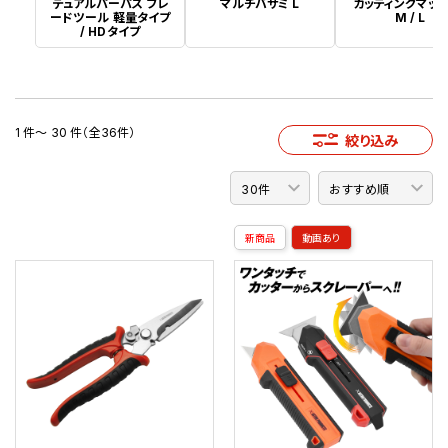
デュアルパーパス ブレ
マルチバサミ L
カッティングマット 
ードツール 軽量タイプ
M / L
/ HDタイプ
1 件～ 30 件（全36件）
絞り込み
新商品
動画あり