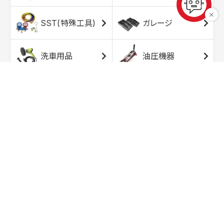
SST(特殊工具)
ガレージ
洗車用品
油圧機器
エアコンプレッサ
エアツール
ー
トルクレンチ
ソケット
ラチェット/スピン
レンチ/スパナ
ナー
バイク用工具/用
オイル交換用品
品
ワークライト/ト
研磨/研削用品