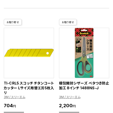
お取り寄せ
お取り寄せ
TI-CRL5 スコッチ チタンコート
梱包開封シザーズ ベタつき防止
カッター Lサイズ用替エ刃5枚入
加工 8インチ 1488NS-J
リ
3M / スリーエム
3M / スリーエム
704
2,200
円
円