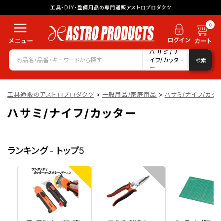
工具・DIY・整備用品の専門通販アストロプロダクツ
0
ハサミ/ナ
イフ/カッタ
検索
ー
工具通販のアストロプロダクツ
>
一般用品/家庭用品
>
ハサミ/ナイフ/カッ
ハサミ/ナイフ/カッター
ランキング - トップ5
1
2