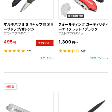
マルチバサミ S キャップ付 オリ
フォールディング ユーティリティ
ーブドラブ/オレンジ
ーナイフ レッド / ブラック
アストロプロダクツ
アストロプロダクツ
495
1,309
円
円～
27%OFF
6件
5件
4ポイント
11ポイント 〜
新商品