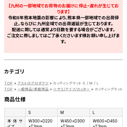
【九州の一部地域でお荷物のお届けに停止・遅れが生じてお
ります】
令和8年熊本地震の影響により、熊本県一部地域での出荷停
止、ならびに九州全域での出荷遅延が生じております。
配送に関しては通常より日数を要する場合がございます。
ご注文に際しましてはご了承くださいます様お願い申し上げま
す。
カテゴリ
TOP
>
アストロプロダクツ
>
カッティングマット S / M / L
TOP
>
一般用品/家庭用品
>
ハサミ/ナイフ/カッター
>
カッティングマット S /
商品仕様
S
M
L
本体サ
W300×D220
W450×D300
W600×D450
イズ
×T3mm
×T3mm
×T3mm