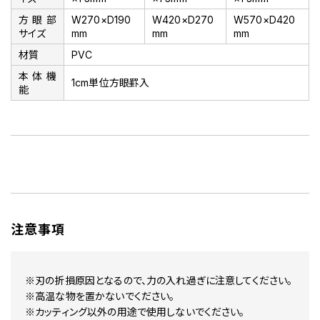
方眼部
W270×D190
W420×D270
W570×D420
サイズ
mm
mm
mm
材質
PVC
本体機
1cm単位方眼罫入
能
注意事項
※刃の折損原因となるので、力の入れ過ぎに注意してください。
※高温な物を置かないでください。
※カッティング以外の用途で使用しないでください。