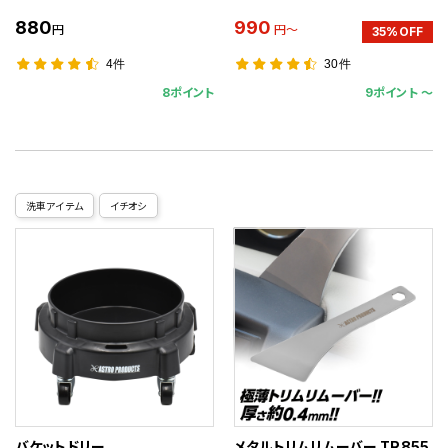
880
990
円
円～
35%OFF
4件
30件
8ポイント
9ポイント 〜
洗車アイテム
イチオシ
バケットドリー
メタルトリムリムーバー TR855