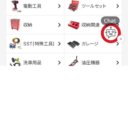
電動工具
ツールセット
収納
収納関連
SST(特殊工具)
ガレージ
洗車用品
油圧機器
エアコンプレッサ
エアツール
ー
トルクレンチ
ソケット
ラチェット/スピン
レンチ/スパナ
ナー