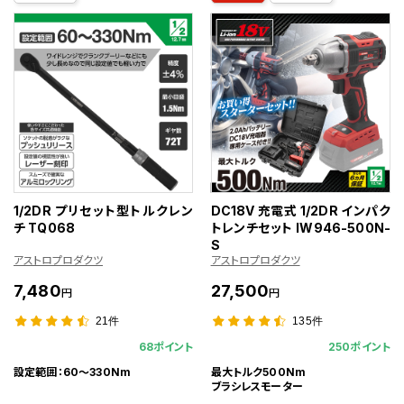
1/2DR プリセット型トルクレン
DC18V 充電式 1/2DR インパク
チ TQ068
トレンチセット IW946-500N-
S
アストロプロダクツ
アストロプロダクツ
7,480
27,500
円
円
21件
135件
68ポイント
250ポイント
設定範囲：60～330Nm
最大トルク500Nm
ブラシレスモーター