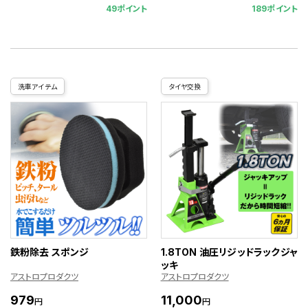
49ポイント
189ポイント
洗車アイテム
タイヤ交換
鉄粉除去 スポンジ
1.8TON 油圧リジッドラックジャ
ッキ
アストロプロダクツ
アストロプロダクツ
979
11,000
円
円