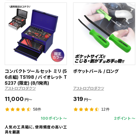
コンパクトツールセット ミリ (5
ポケットバール / ロング
6点組) TS198 / バイオレット T
S237 (限定) (8/1発売)
アストロプロダクツ
アストロプロダクツ
11,000
319
円～
円～
58件
12件
100ポイント 〜
2ポイント 〜
人気の工具箱に、使用頻度の高い工
具を厳選