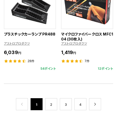
プラスチックカーランプ PR488
マイクロファイバークロス MFC1
04 (30枚入)
アストロプロダクツ
アストロプロダクツ
6,039
1,419
円
円
28件
7件
54ポイント
12ポイント
1
2
3
4