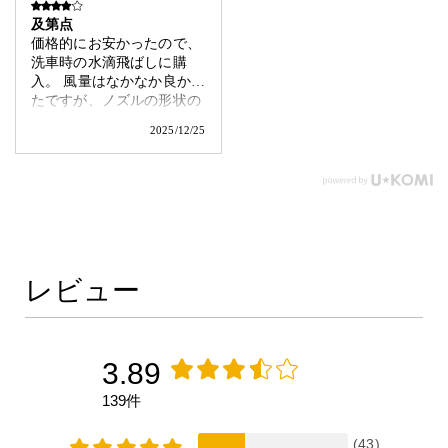
及第点
価格的にお安かったので、
洗車時の水滴飛ばしに購
入。 風量はなかなか良かっ
たですが、ノズルの形状の
せいかイマイチ飛ばない。
2025/12/25
水滴が思うように飛んでく
れないので、一気にブワー
って飛ぶ事を想像している
人は購入をやめた方が良い
でしょう。
レビュー
3.89
139件
(43)