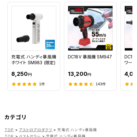
充電式 ハンディ暴風機
DC18V 暴風機 SM947
DC1
ホワイト SM983 (限定)
ワー
8,250
13,200
4,0
円
円
1件
143件
カテゴリ
TOP
>
アストロプロダクツ
>
充電式 ハンディ暴風機
TOP
>
ベストセラー
>
充電式 ハンディ暴風機