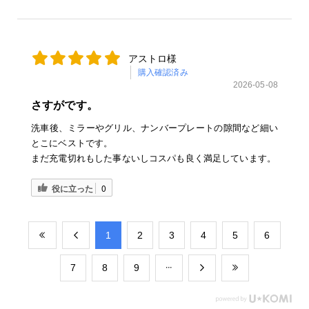
アストロ様
購入確認済み
2026-05-08
さすがです。
洗車後、ミラーやグリル、ナンバープレートの隙間など細い
とこにベストです。
まだ充電切れもした事ないしコスパも良く満足しています。
役に立った
0
​1
​2
​3
​4
​5
​6
​7
​8
​9