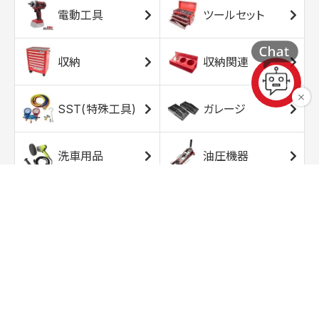
電動工具
ツールセット
収納
収納関連
SST(特殊工具)
ガレージ
洗車用品
油圧機器
エアコンプレッサ
エアツール
ー
トルクレンチ
ソケット
ラチェット/スピン
レンチ/スパナ
ナー