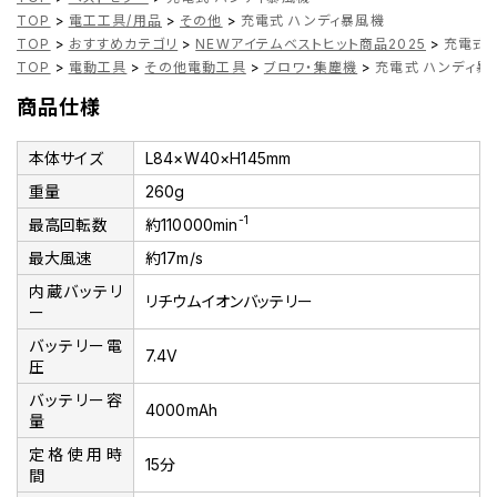
TOP
>
電工工具/用品
>
その他
>
充電式 ハンディ暴風機
TOP
>
おすすめカテゴリ
>
NEWアイテムベストヒット商品2025
>
充電式 
TOP
>
電動工具
>
その他電動工具
>
ブロワ・集塵機
>
充電式 ハンディ暴
商品仕様
本体サイズ
L84×W40×H145mm
重量
260g
-1
最高回転数
約110000min
最大風速
約17m/s
内蔵バッテリ
リチウムイオンバッテリー
ー
バッテリー電
7.4V
圧
バッテリー容
4000mAh
量
定格使用時
15分
間