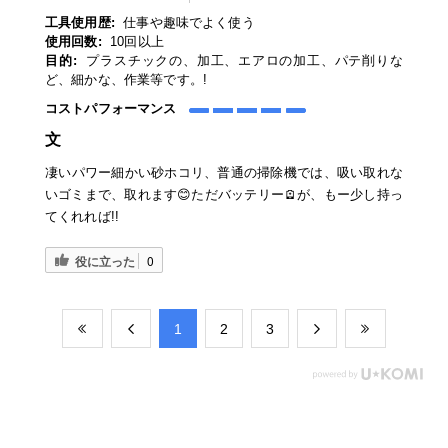
工具使用歴:
仕事や趣味でよく使う
使用回数:
10回以上
目的:
プラスチックの、加工、エアロの加工、パテ削りな
ど、細かな、作業等です。!
コストパフォーマンス
文
凄いパワー細かい砂ホコリ、普通の掃除機では、吸い取れな
いゴミまで、取れます😊ただバッテリー🪫が、もー少し持っ
てくれれば!!
役に立った
0
​1
​2
​3