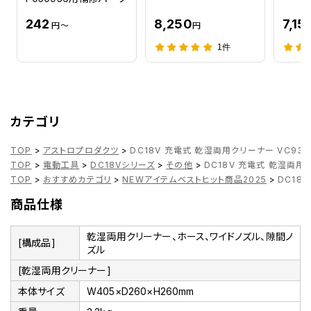
242
8,250
7,15
円～
円
1件
カテゴリ
TOP
>
アストロプロダクツ
>
DC18V 充電式 乾湿両用クリーナー VC936
TOP
>
電動工具
>
DC18Vシリーズ
>
その他
>
DC18V 充電式 乾湿両用
TOP
>
おすすめカテゴリ
>
NEWアイテムベストヒット商品2025
>
DC18
商品仕様
乾湿両用クリーナー、ホース、ワイドノズル、隙間ノ
[構成品]
ズル
[乾湿両用クリーナー]
本体サイズ
W405×D260×H260mm