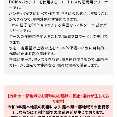
DC18Vバッテリーを使用する、コードレス乾湿両用クリーナ
ーです。
ハンディタイプに比べて強力で、さらに水も気にせず吸うこと
ができるので、屋内外問わず使用できます。
1μmの粒子を99％キャッチする緻密なフィルターで、排気が
クリーンです。
ホースの接続口を変えることで、簡易ブロワーとして使用で
きます。
水を一定容量以上吸い込むと、本体保護のために自動的に
作動が止まる安心設計です。
本体にホース、各ノズルを収納、持ち運びできるので、車内や
ガレージ、出先での使用など、様々な場所で活躍します。
【九州の一部地域でお荷物のお届けに停止・遅れが生じてお
ります】
令和8年熊本地震の影響により、熊本県一部地域での出荷停
止、ならびに九州全域での出荷遅延が生じております。