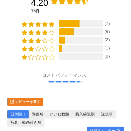
4.20
のでこのような据え置き型
のツールとの相性がとても
15件
よい感じです。
(7)
(5)
(2)
(1)
(0)
コストパフォーマンス
レビューを書く
日付順 ↓
評価順
いいね数順
購入確認順
返信順
写真・動画付き順
詳細フィルター