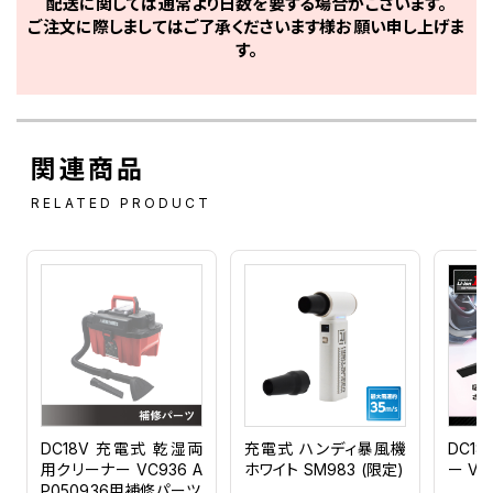
配送に関しては通常より日数を要する場合がございます。
ご注文に際しましてはご了承くださいます様お願い申し上げま
す。
関連商品
RELATED PRODUCT
DC18V 充電式 乾湿両
充電式 ハンディ暴風機
DC1
用クリーナー VC936 A
ホワイト SM983 (限定)
ー VC
P050936用補修パーツ