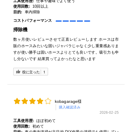
工具使用歴:
仕事や趣味でよく使う
使用回数:
10回以上
目的:
車内掃除
コストパフォーマンス
掃除機
数ヶ月使いレビューさせて正直レビューします ホースは市
販のホースみたいな固いジャバラじゃなく少し重量感ありま
すが使い勝手は固いホースよりとても良いです。吸引力も申
し分ないです 結果買ってよかったなと思います
役に立った
1
kobagarage様
購入確認済み
2026-02-25
工具使用歴:
ほぼ初めて
使用回数:
初めて
目的:
車の車内清掃が主目的 DIY作業の清掃でも使用してい