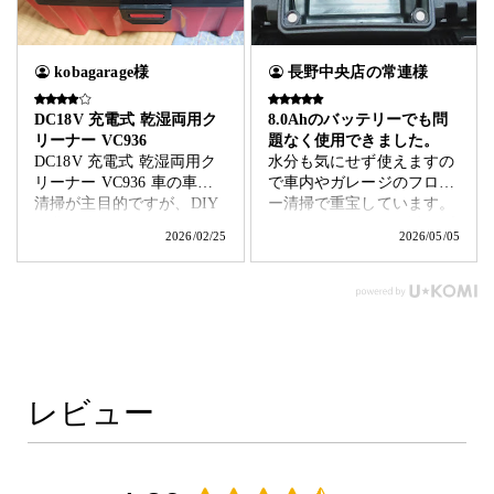
kobagarage様
長野中央店の常連様
DC18V 充電式 乾湿両用ク
8.0Ahのバッテリーでも問
リーナー VC936
題なく使用できました。
DC18V 充電式 乾湿両用ク
水分も気にせず使えますの
リーナー VC936 車の車内
で車内やガレージのフロア
清掃が主目的ですが、DIY
ー清掃で重宝しています。
作業の清掃でも使えそうな
バッテリーカバーの透明プ
2026/02/25
2026/05/05
ので、今後使用していきた
ラスチックの強度や耐久性
いと思います。 バッテリー
が少し心配なので補修部品
は容量が大きいサイズを使
として確保いただきたいの
用した方が良いです。
とフロアノズルがもう少し
幅広だったらさらに良いと
思います。 取扱説明書には
2.0Ahと4.0Ahしか明記され
ておらずサイズ的に少し心
レビュー
配でしたが8.0Ahのバッテ
リーも問題なく使えまし
た。 大容量の8.0Ahバッテ
リーは私には重すぎました