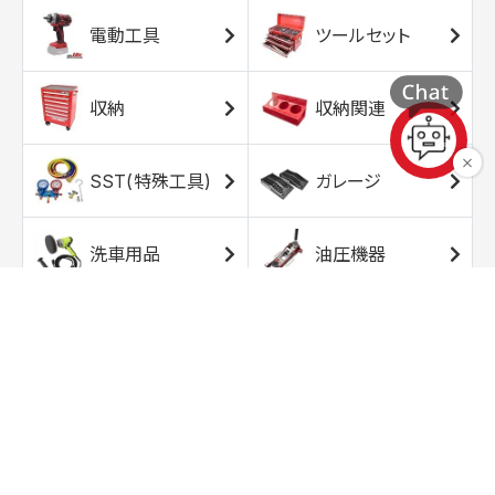
電動工具
ツールセット
収納
収納関連
SST(特殊工具)
ガレージ
洗車用品
油圧機器
エアコンプレッサ
エアツール
ー
トルクレンチ
ソケット
ラチェット/スピン
レンチ/スパナ
ナー