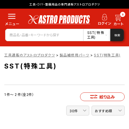
工具・DIY・整備用品の専門通販アストロプロダクツ
0
SST(特殊
検索
工具)
工具通販のアストロプロダクツ
>
製品補修用パーツ
>
SST(特殊工具)
SST(特殊工具)
1 件～ 2 件（全2件）
絞り込み