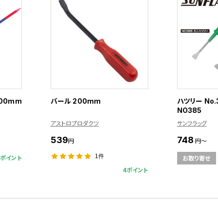
200mm
バール 200mm
ハツリー No.
NO385
アストロプロダクツ
サンフラッグ
539
748
円
円～
1件
1ポイント
お取り寄せ
4ポイント