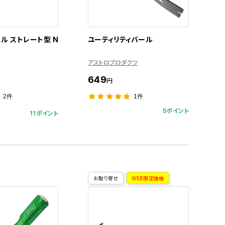
ル ストレート型 N
ユーティリティバール
アストロプロダクツ
649
円
2件
1件
5ポイント
11ポイント
お取り寄せ
WEB限定価格