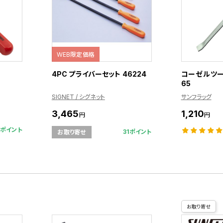
WEB限定価格
4PC プライバーセット 46224
コーゼルツール
65
SIGNET / シグネット
サンフラッグ
3,465
1,210
円
円
5ポイント
31ポイント
お取り寄せ
お取り寄せ