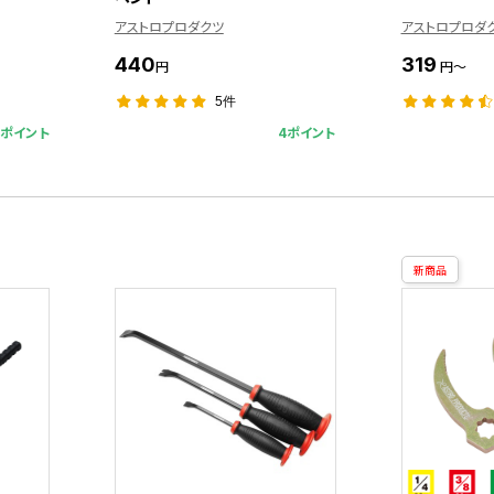
アストロプロダクツ
アストロプロダ
440
319
円
円～
5件
9ポイント
4ポイント
新商品