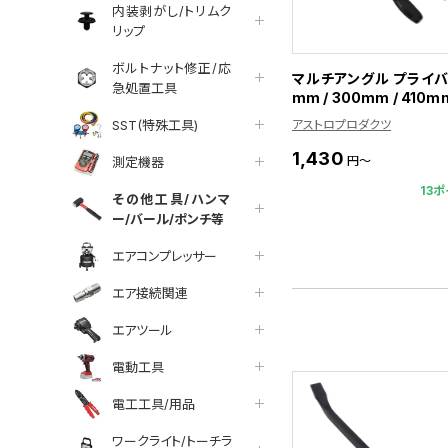
内装剥がし/トリムク
リップ
ボルトナット修正/応
マルチアングル プライバー
急処置工具
mm / 300mm / 410m
SST(特殊工具)
アストロプロダクツ
1,430
円～
測定機器
13ポ
その他工具/ハンマ
ー/バール/ポンチ等
エアコンプレッサー
エア接続関連
エアツール
電動工具
電工工具/用品
ワークライト/トーチラ