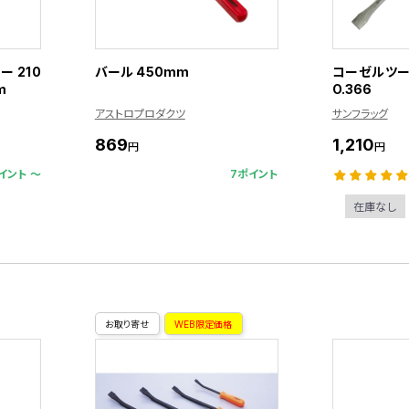
 210
バール 450mm
コーゼルツー
m
O.366
アストロプロダクツ
サンフラッグ
869
1,210
円
円
イント 〜
7ポイント
在庫なし
お取り寄せ
WEB限定価格