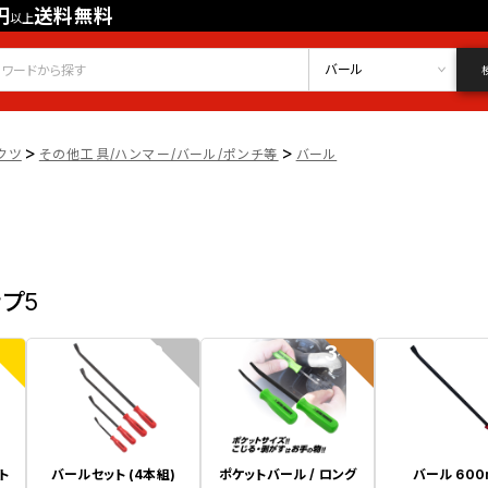
円
送料無料
以上
会員登録
ログイン
お気に入り
バール
>
>
クツ
その他工具/ハンマー/バール/ポンチ等
バール
ップ5
2
3
ト
バールセット (4本組)
ポケットバール / ロング
バール 60