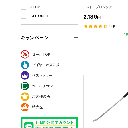
アストロプロダクツ
JTC
(1)
GEDORE
2,189
(1)
円
5件
1
キャンペーン
セールTOP
バイヤーオススメ
ベストセラー
セールチラシ
お客様の声
特売品