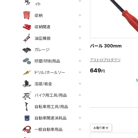
イト
収納
収納関連
油圧機器
バール 300mm
ガレージ
アストロプロダクツ
研磨/研削用品
649
円
ドリル/ホールソー
溶接/板金
バイク用工具/用品
自転車用工具/用品
自動車関連消耗品
お取り寄せ
一般自動車用品