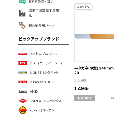
おすすめカテゴリ
お取り寄せ
認証工場基準工具用
品
製品補修用パーツ
ピックアップブランド
アストロプロダクツ
KTC (ケーティーシー)
平タガネ(薄型) 240mm 
SIGNET (シグネット)
20
GEDORE
PBSWISSTOOLS
1,496
円
ANEX
1
お取り寄せ
KNIPEX (クニペックス)
koken (コーケン)