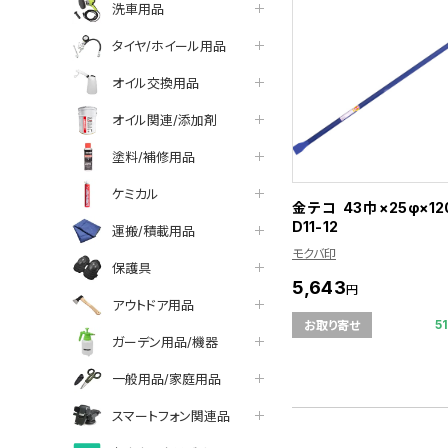
洗車用品
タイヤ/ホイール用品
オイル交換用品
オイル関連/添加剤
塗料/補修用品
ケミカル
金テコ 43巾×25φ×1
D11-12
運搬/積載用品
モクバ印
保護具
5,643
円
アウトドア用品
5
お取り寄せ
ガーデン用品/機器
一般用品/家庭用品
スマートフォン関連品