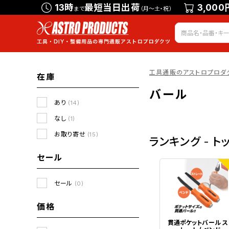
13時
最短当日出荷
3,000
まで
（月～土・祝）
工具通販のアストロプロダ
在庫
バール
あり
(14)
なし
(1)
お取り寄せ
(15)
ランキング - ト
セール
1
セール
(0)
価格
貫通ポケットバール ス