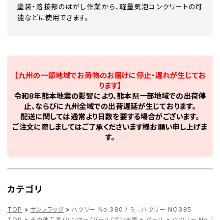
塗装・溶接部のはがし作業から、軽量気泡コンクリートの可
能などに使用できます。
【九州の一部地域でお荷物のお届けに停止・遅れが生じてお
ります】
令和8年熊本地震の影響により、熊本県一部地域での出荷停
止、ならびに九州全域での出荷遅延が生じております。
配送に関しては通常より日数を要する場合がございます。
ご注文に際しましてはご了承くださいます様お願い申し上げま
す。
カテゴリ
TOP
>
サンフラッグ
>
ハツリー No.380 / ミニハツリー NO385
TOP
>
その他工具/ハンマー/バール/ポンチ等
>
バール
>
ハツリー No.38