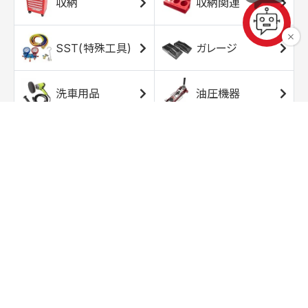
収納
収納関連
SST(特殊工具)
ガレージ
洗車用品
油圧機器
エアコンプレッサ
エアツール
ー
トルクレンチ
ソケット
ラチェット/スピン
レンチ/スパナ
ナー
バイク用工具/用
オイル交換用品
品