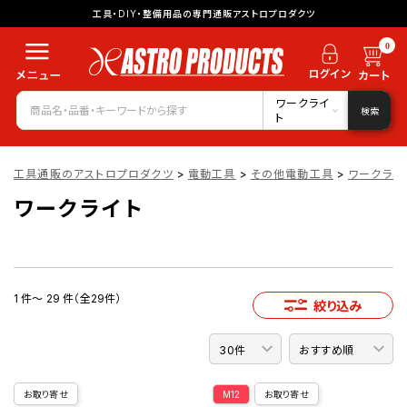
工具・DIY・整備用品の専門通販アストロプロダクツ
0
ワークライ
検索
ト
工具通販のアストロプロダクツ
>
電動工具
>
その他電動工具
>
ワークライ
ワークライト
1 件～ 29 件（全29件）
絞り込み
お取り寄せ
M12
お取り寄せ