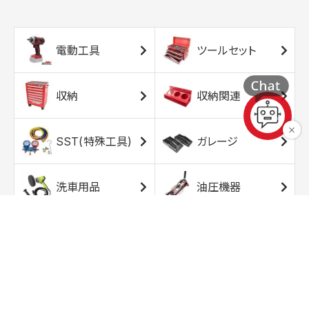
電動工具
ツールセット
収納
収納関連
SST(特殊工具)
ガレージ
洗車用品
油圧機器
エアコンプレッサ
エアツール
ー
トルクレンチ
ソケット