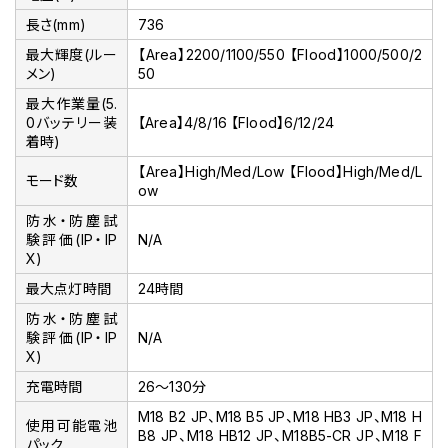
長さ(mm)
736
最大輝度(ルー
【Area】2200/1100/550 【Flood】1000/500/2
メン)
50
最大作業量(5.
0バッテリー装
【Area】4/8/16 【Flood】6/12/24
着時)
【Area】High/Med/Low 【Flood】High/Med/L
モード数
ow
防水・防塵試
験評価(IP・IP
N/A
X)
最大点灯時間
24時間
防水・防塵試
験評価(IP・IP
N/A
X)
充電時間
26～130分
M18 B2 JP、M18 B5 JP、M18 HB3 JP、M18 H
使用可能電池
B8 JP、M18 HB12 JP、M18B5-CR JP、M18 F
パック