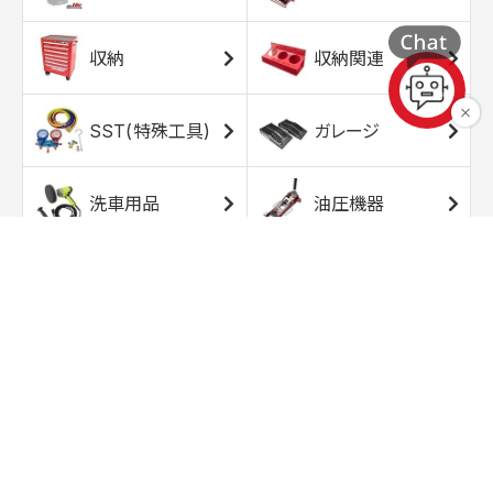
収納
収納関連
SST(特殊工具)
ガレージ
洗車用品
油圧機器
エアコンプレッサ
エアツール
ー
トルクレンチ
ソケット
ラチェット/スピン
レンチ/スパナ
ナー
バイク用工具/用