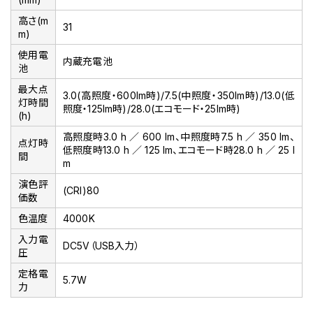
高さ(m
31
m)
使用電
内蔵充電池
池
最大点
3.0(高照度・600lm時)/7.5(中照度・350lm時)/13.0(低
灯時間
照度・125lm時)/28.0(エコモード・25lm時)
(h)
高照度時3.0 h ／ 600 lm、中照度時7.5 h ／ 350 lm、
点灯時
低照度時13.0 h ／ 125 lm、エコモード時28.0 h ／ 25 l
間
m
演色評
(CRI)80
価数
色温度
4000K
入力電
DC5V（USB入力）
圧
定格電
5.7W
力