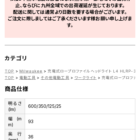
止、ならびに九州全域での出荷遅延が生じております。
配送に関しては通常より日数を要する場合がございます。
ご注文に際しましてはご了承くださいます様お願い申し上げま
す。
カテゴリ
TOP
>
Milwaukee
>
充電式ロープロファイルヘッドライト L4 HLRP-301 J
TOP
>
電動工具
>
その他電動工具
>
ワークライト
>
充電式ロープロファイルヘッ
商品仕様
明るさ
600/350/125/25
(lm)
幅(m
93
m)
奥行
36
(mm)