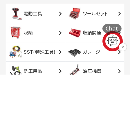
電動工具
ツールセット
収納
収納関連
SST(特殊工具)
ガレージ
洗車用品
油圧機器
エアコンプレッサ
エアツール
ー
トルクレンチ
ソケット
ラチェット/スピン
レンチ/スパナ