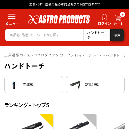
工具・DIY・整備用品の専門通販アストロプロダクツ
0
ハンドトー
検索
チ
工具通販のアストロプロダクツ
>
ワークライト/トーチライト
>
ハンドトーチ
ハンドトーチ
充電式
乾電池式
ランキング - トップ5
1
2