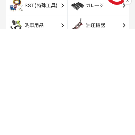
SST(特殊工具)
ガレージ
洗車用品
油圧機器
エアコンプレッサ
エアツール
ー
トルクレンチ
ソケット
ラチェット/スピン
レンチ/スパナ
ナー
バイク用工具/用
オイル交換用品
品
ワークライト/ト
研磨/研削用品
ーチライト