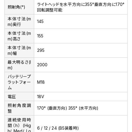
ライトヘッドを水平方向に355°垂直方向に170°
照射角(°)
回転調整可能
本体寸法(m
145
m)奥行
本体寸法(m
155
m)高さ
本体寸法(m
295
m)幅
最大明るさ(l
2000
m)
バッテリープ
ラットフォー
M18
ム
電圧
18V
照射角度調
170° (垂直方向) 355° (水平方向)
整
連続使用時
間（h） (Hig
6 / 12 / 24 (B5装着時)
h/ Med/ Lo