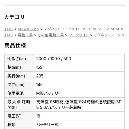
カテゴリ
TOP
>
Milwaukee
>
マグネットワークライト M18 PAL2-0 APJ M18
TOP
>
電動工具
>
その他電動工具
>
ワークライト
>
マグネットワークライト M
商品仕様
明るさ(lm)
2000 / 1000 / 500
幅(mm)
155
奥行(mm)
295
高さ(mm)
145
使用電池
M18バッテリー
最大点灯時
高照度で6時間、低照度で24時間の連続使用(M1
間(h)
8 5.0Ahバッテリー装着時)
電圧(V)
18
種類
バッテリー式