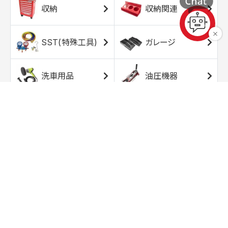
収納
収納関連
SST(特殊工具)
ガレージ
洗車用品
油圧機器
エアコンプレッサ
エアツール
ー
トルクレンチ
ソケット
ラチェット/スピン
レンチ/スパナ
ナー
バイク用工具/用
オイル交換用品
品