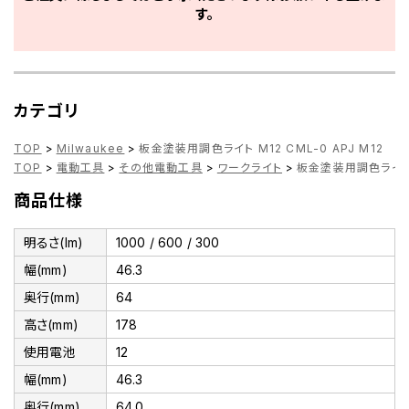
す。
カテゴリ
TOP
>
Milwaukee
>
板金塗装用調色ライト M12 CML-0 APJ M12
TOP
>
電動工具
>
その他電動工具
>
ワークライト
>
板金塗装用調色ライト M
商品仕様
明るさ(lm)
1000 / 600 / 300
幅(mm)
46.3
奥行(mm)
64
高さ(mm)
178
使用電池
12
幅(mm)
46.3
奥行(mm)
64.0