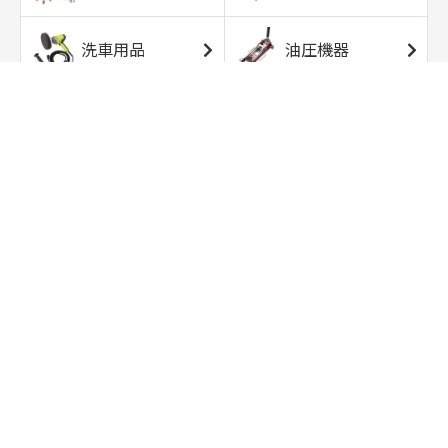
洗車用品
油圧機器
エアコンプレッサ
エアツール
ー
トルクレンチ
ソケット
ラチェット/スピン
レンチ/スパナ
ナー
バイク用工具/用
オイル交換用品
品
ワークライト/ト
研磨/研削用品
ーチライト
タイヤ/ホイール
アウトドア用品