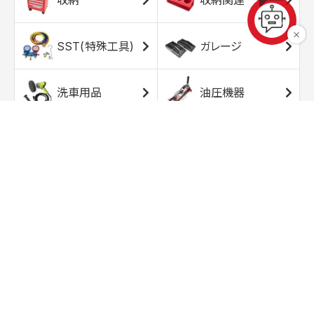
SST(特殊工具)
ガレージ
洗車用品
油圧機器
エアコンプレッサ
エアツール
ー
トルクレンチ
ソケット
ラチェット/スピン
レンチ/スパナ
ナー
バイク用工具/用
オイル交換用品
品