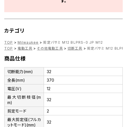
す。
カテゴリ
TOP
>
Milwaukee
>
剪定バサミ M12 BLPRS-0 JP M12
TOP
>
電動工具
>
その他電動工具
>
切断工具
>
剪定バサミ M12 BLPRS-
商品仕様
切断能力(mm)
32
全長(mm)
370
電圧(V)
12
最大切断枝径(m
32
m)
剪定モード
2
最大剪定径(フルカ
32
ットモード)(mm)