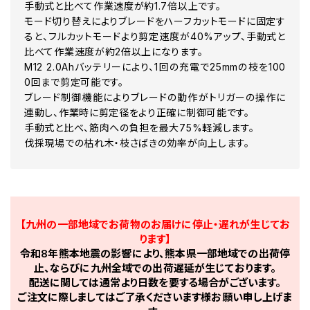
手動式と比べて作業速度が約1.7倍以上です。
モード切り替えによりブレードをハーフカットモードに固定す
ると、フルカットモードより剪定速度が40%アップ、手動式と
比べて作業速度が約2倍以上になります。
M12 2.0Ahバッテリーにより、1回の充電で25mmの枝を100
0回まで剪定可能です。
ブレード制御機能によりブレードの動作がトリガーの操作に
連動し、作業時に剪定径をより正確に制御可能です。
手動式と比べ、筋肉への負担を最大75%軽減します。
伐採現場での枯れ木・枝さばきの効率が向上します。
【九州の一部地域でお荷物のお届けに停止・遅れが生じてお
ります】
令和8年熊本地震の影響により、熊本県一部地域での出荷停
止、ならびに九州全域での出荷遅延が生じております。
配送に関しては通常より日数を要する場合がございます。
ご注文に際しましてはご了承くださいます様お願い申し上げま