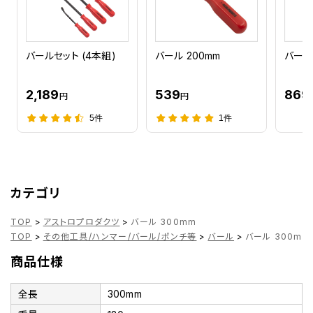
バールセット (4本組)
バール 200mm
バール
2,189
539
869
円
円
5件
1件
カテゴリ
TOP
>
アストロプロダクツ
>
バール 300mm
TOP
>
その他工具/ハンマー/バール/ポンチ等
>
バール
>
バール 300mm
商品仕様
全長
300mm