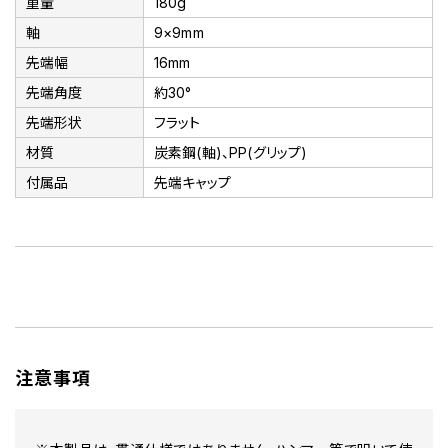
重量
180g
軸
9×9mm
先端幅
16mm
先端角度
約30°
先端形状
フラット
材質
炭素鋼(軸)、PP(グリップ)
付属品
先端キャップ
注意事項