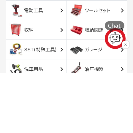
電動工具
ツールセット
収納
収納関連
SST(特殊工具)
ガレージ
洗車用品
油圧機器
エアコンプレッサ
エアツール
ー
トルクレンチ
ソケット
ラチェット/スピン
レンチ/スパナ
ナー