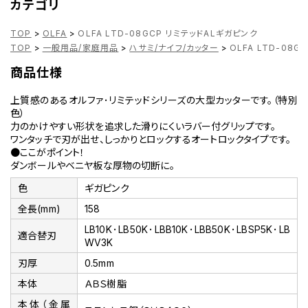
カテゴリ
TOP
>
OLFA
>
OLFA LTD-08GCP リミテッドALギガピンク
TOP
>
一般用品/家庭用品
>
ハサミ/ナイフ/カッター
>
OLFA LTD-08
商品仕様
上質感のあるオルファ･リミテッドシリーズの大型カッターです。（特別
色）
力のかけやすい形状を追求した滑りにくいラバー付グリップです。
ワンタッチで刃が出せ、しっかりとロックするオートロックタイプです。
●ここがポイント！
ダンボールやベニヤ板な厚物の切断に。
色
ギガピンク
全長(mm)
158
LB10K･LB50K･LBB10K･LBB50K･LBSP5K･LB
適合替刃
WV3K
刃厚
0.5mm
本体
ＡＢＳ樹脂
本体（金属