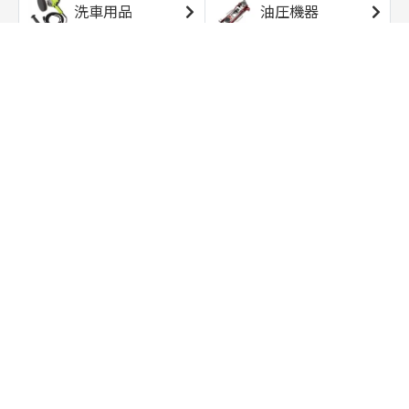
洗車用品
油圧機器
エアコンプレッサ
エアツール
ー
トルクレンチ
ソケット
ラチェット/スピン
レンチ/スパナ
ナー
バイク用工具/用
オイル交換用品
品
ワークライト/ト
研磨/研削用品
ーチライト
タイヤ/ホイール
アウトドア用品
用品