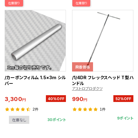
在庫限り
在庫限り
廃番価格
/カーボンフィルム 1.5×3m シル
/1/4DR フレックスヘッド T型ハ
バー
ンドル
アストロプロダクツ
3,300
990
40%OFF
52%OFF
円
円
2件
1件
9ポイント
30ポイント
在庫なし