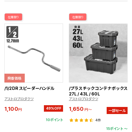
在庫限り
在庫限り
廃番価格
/1/2DR スピーダーハンドル
/プラスチックコンテナボックス
27L / 43L / 60L
アストロプロダクツ
アストロプロダクツ
1,100
1,650
49%OFF
円
円～
一部セール
10ポイント
4件
15ポイント 〜