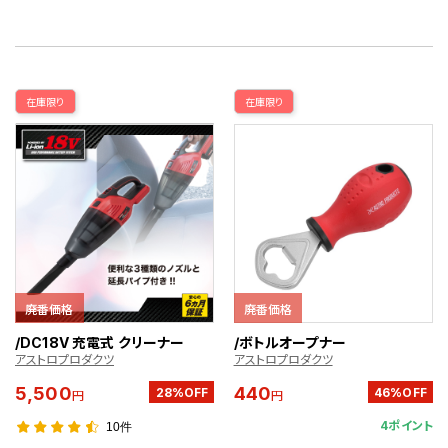
在庫限り
在庫限り
廃番価格
廃番価格
/DC18V 充電式 クリーナー
/ボトルオープナー
アストロプロダクツ
アストロプロダクツ
5,500
440
28%OFF
46%OFF
円
円
4ポイント
10件