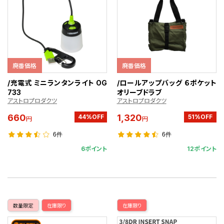
廃番価格
廃番価格
/充電式 ミニランタンライト OG
/ロールアップバッグ ６ポケット
733
オリーブドラブ
アストロプロダクツ
アストロプロダクツ
660
1,320
44%OFF
51%OFF
円
円
6件
6件
6ポイント
12ポイント
数量限定
在庫限り
在庫限り