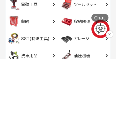
電動工具
ツールセット
収納
収納関連
SST(特殊工具)
ガレージ
洗車用品
油圧機器
エアコンプレッサ
エアツール
ー
トルクレンチ
ソケット
ラチェット/スピン
レンチ/スパナ
ナー