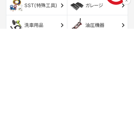
SST(特殊工具)
ガレージ
洗車用品
油圧機器
エアコンプレッサ
エアツール
ー
トルクレンチ
ソケット
ラチェット/スピン
レンチ/スパナ
ナー
バイク用工具/用
オイル交換用品
品
ワークライト/ト
研磨/研削用品
ーチライト