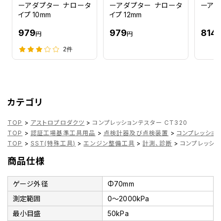
ーアダプター ナロータ
ーアダプター ナロータ
ーアダ
イプ 10mm
イプ 12mm
979
979
814
円
円
2件
カテゴリ
TOP
>
アストロプロダクツ
>
コンプレッションテスター CT320
TOP
>
認証工場基準工具用品
>
点検計器及び点検装置
>
コンプレッショ
TOP
>
SST(特殊工具)
>
エンジン整備工具
>
計測、診断
>
コンプレッショ
商品仕様
ゲージ外径
Φ70mm
測定範囲
0～2000kPa
最小目盛
50kPa