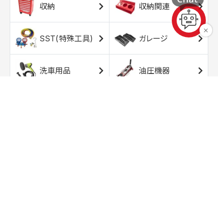
収納
収納関連
SST(特殊工具)
ガレージ
洗車用品
油圧機器
エアコンプレッサ
エアツール
ー
トルクレンチ
ソケット
ラチェット/スピン
レンチ/スパナ
ナー
バイク用工具/用
オイル交換用品
品