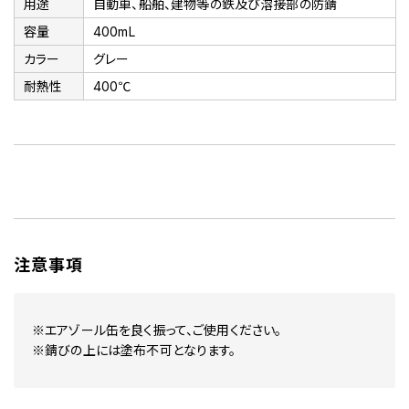
用途
自動車、船舶、建物等の鉄及び溶接部の防錆
容量
400mL
カラー
グレー
耐熱性
400℃
注意事項
※エアゾール缶を良く振って、ご使用ください。
※錆びの上には塗布不可となります。