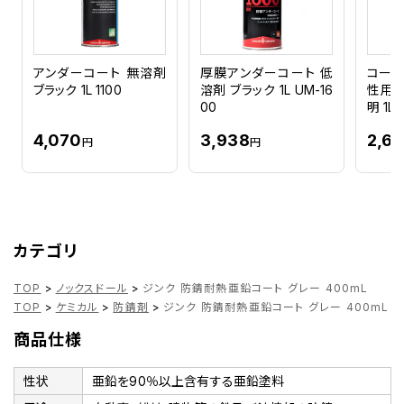
アンダーコート 無溶剤
厚膜アンダーコート 低
コール
ブラック 1L 1100
溶剤 ブラック 1L UM-16
性用除
00
明 1L
4,070
3,938
2,61
円
円
カテゴリ
TOP
>
ノックスドール
>
ジンク 防錆耐熱亜鉛コート グレー 400mL
TOP
>
ケミカル
>
防錆剤
>
ジンク 防錆耐熱亜鉛コート グレー 400mL
商品仕様
性状
亜鉛を90％以上含有する亜鉛塗料