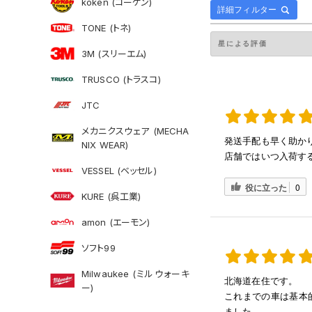
koken (コーケン)
詳細フィルター
TONE (トネ)
3M (スリーエム)
TRUSCO (トラスコ)
JTC
メカニクスウェア (MECHA
発送手配も早く助か
NIX WEAR)
店舗ではいつ入荷す
VESSEL (ベッセル)
役に立った
0
KURE (呉工業)
amon (エーモン)
ソフト99
Milwaukee (ミルウォーキ
北海道在住です。
ー)
これまでの車は基本
ました。