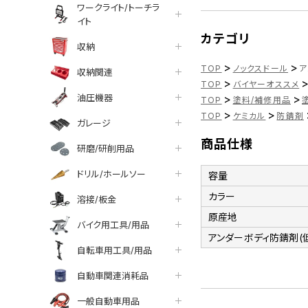
ワークライト/トーチラ
イト
カテゴリ
収納
>
>
TOP
ノックスドール
ア
収納関連
>
TOP
バイヤーオススメ
油圧機器
>
>
TOP
塗料/補修用品
>
>
TOP
ケミカル
防錆剤
ガレージ
商品仕様
研磨/研削用品
ドリル/ホールソー
容量
カラー
溶接/板金
原産地
バイク用工具/用品
アンダーボディ防錆剤(
自転車用工具/用品
自動車関連消耗品
一般自動車用品