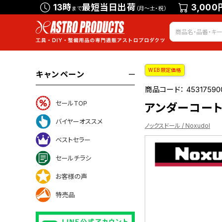
13時
最短当日出荷
3,000
まで
（月～土・祝）
WEB限定価格
キャンペーン
商品コード：
45317590
セールTOP
アンダーコート 
バイヤーオススメ
ノックスドール / Noxudol
ベストセラー
セールチラシ
ントについて
お客様の声
特売品