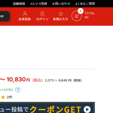
店舗情報
メルマガ登録
お問い合わせ
よくあるご質問
0
TOTAL
検索
￥0
 ～ 10,830
円
(税込)
2,073 ～ 9,846
円
(税抜)
イント(1%)
2件