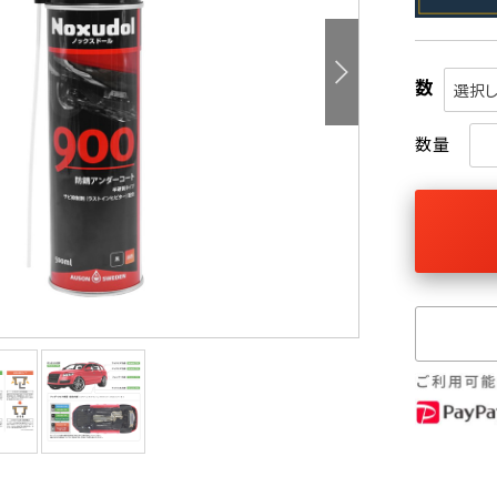
数
選択し
数量