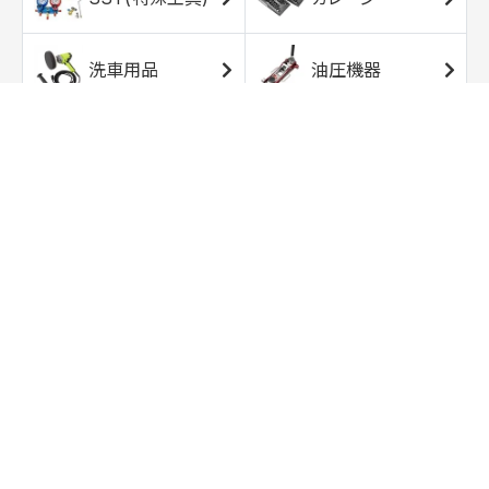
洗車用品
油圧機器
エアコンプレッサ
エアツール
ー
トルクレンチ
ソケット
ラチェット/スピン
レンチ/スパナ
ナー
バイク用工具/用
オイル交換用品
品
ワークライト/ト
研磨/研削用品
ーチライト