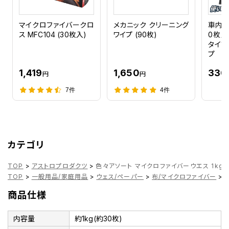
マイクロファイバークロ
メカニック クリーニング
車内用
ス MFC104 (30枚入)
ワイプ (90枚)
0枚入
タイプ
プ
1,419
1,650
330
円
円
7件
4件
カテゴリ
TOP
>
アストロプロダクツ
>
色々アソート マイクロファイバーウエス 1kg
TOP
>
一般用品/家庭用品
>
ウェス/ペーパー
>
布/マイクロファイバー
>
商品仕様
内容量
約1kg(約30枚)