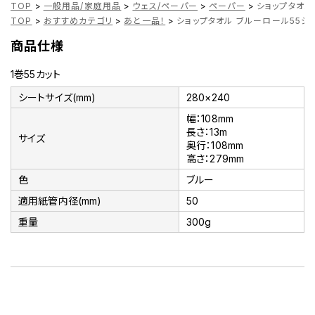
TOP
>
一般用品/家庭用品
>
ウェス/ペーパー
>
ペーパー
>
ショップタオル
TOP
>
おすすめカテゴリ
>
あと一品！
>
ショップタオル ブルーロール55シー
商品仕様
1巻55カット
シートサイズ(mm)
280×240
幅：108mm
長さ：13m
サイズ
奥行：108mm
高さ：279mm
色
ブルー
適用紙管内径(mm)
50
重量
300g