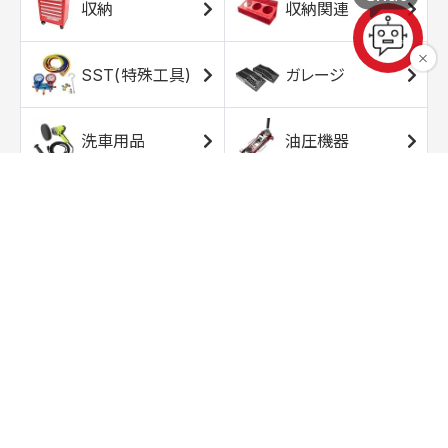
収納
収納関連
SST(特殊工具)
ガレージ
洗車用品
油圧機器
エアコンプレッサ
エアツール
ー
トルクレンチ
ソケット
ラチェット/スピン
レンチ/スパナ
ナー
バイク用工具/用
オイル交換用品
品