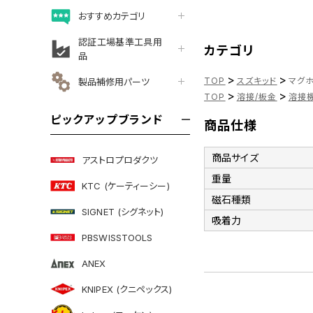
おすすめカテゴリ
認証工場基準工具用
カテゴリ
品
>
>
TOP
スズキッド
マグホ
製品補修用パーツ
>
>
TOP
溶接/板金
溶接機
ピックアップブランド
商品仕様
商品サイズ
アストロプロダクツ
重量
KTC (ケーティーシー)
磁石種類
SIGNET (シグネット)
吸着力
PBSWISSTOOLS
ANEX
KNIPEX (クニペックス)