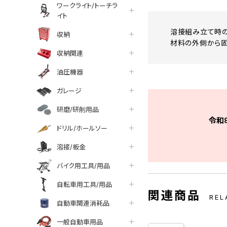
ワークライト/トーチラ
イト
溶接組み立て時の
収納
材料の外側から固
収納関連
油圧機器
ガレージ
研磨/研削用品
令和
ドリル/ホールソー
溶接/板金
バイク用工具/用品
自転車用工具/用品
関連商品
REL
自動車関連消耗品
一般自動車用品