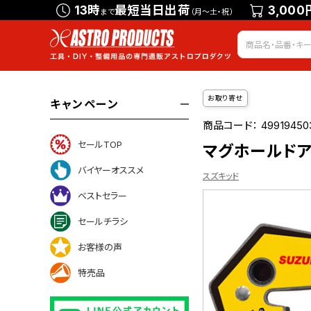
13時
最短当日出荷
3,000
まで
（月～土・祝）
お取り寄せ
キャンペーン
商品コード：
49919450
セールTOP
マグホールドアウ
バイヤーオススメ
スズキッド
ベストセラー
セールチラシ
ついて
お客様の声
特売品