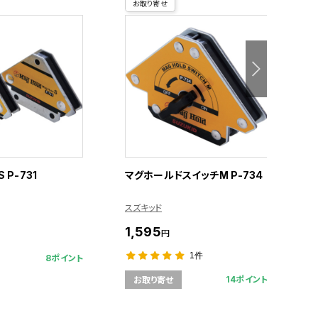
お取り寄せ
P-731
マグホールドスイッチM P-734
フ
g
スズキッド
ス
1,595
5
円
1件
8ポイント
14ポイント
お取り寄せ