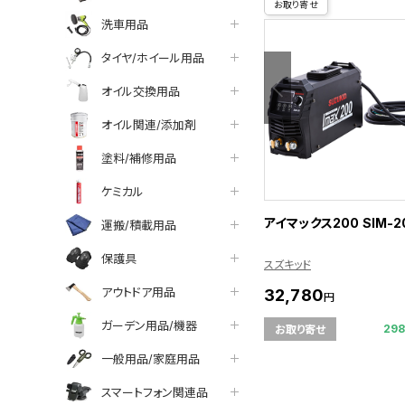
お取り寄せ
洗車用品
タイヤ/ホイール用品
オイル交換用品
オイル関連/添加剤
塗料/補修用品
ケミカル
アイマックス200 SIM-2
運搬/積載用品
保護具
スズキッド
アウトドア用品
32,780
円
ガーデン用品/機器
29
お取り寄せ
一般用品/家庭用品
スマートフォン関連品