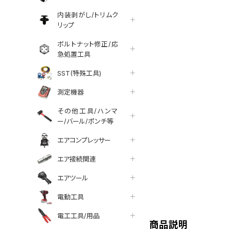
内装剥がし/トリムク
リップ
ボルトナット修正/応
急処置工具
SST(特殊工具)
測定機器
その他工具/ハンマ
ー/バール/ポンチ等
エアコンプレッサー
エア接続関連
エアツール
tter
facebook
line
電動工具
電工工具/用品
商品説明