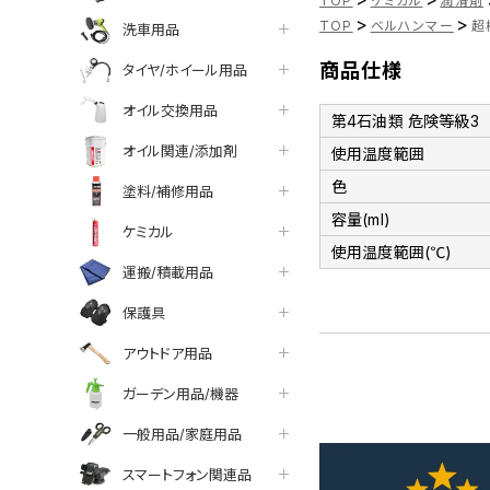
TOP
ケミカル
潤滑剤
>
>
TOP
ベルハンマー
超
洗車用品
商品仕様
タイヤ/ホイール用品
オイル交換用品
第4石油類 危険等級3
オイル関連/添加剤
使用温度範囲
色
塗料/補修用品
容量(ml)
ケミカル
使用温度範囲(℃)
運搬/積載用品
保護具
アウトドア用品
ガーデン用品/機器
一般用品/家庭用品
スマートフォン関連品