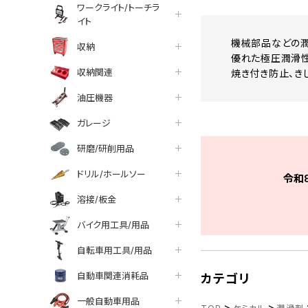
ワークライト/トーチラ
イト
機械部品などの潤
収納
優れた極圧潤滑
収納関連
焼き付き防止、き
油圧機器
ガレージ
研磨/研削用品
ドリル/ホールソー
令和
溶接/板金
バイク用工具/用品
自転車用工具/用品
自動車関連消耗品
カテゴリ
一般自動車用品
>
>