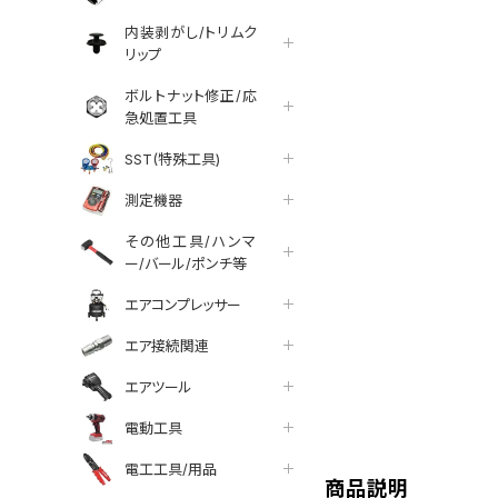
内装剥がし/トリムク
リップ
ボルトナット修正/応
急処置工具
SST(特殊工具)
測定機器
その他工具/ハンマ
ー/バール/ポンチ等
エアコンプレッサー
エア接続関連
エアツール
tter
facebook
line
電動工具
電工工具/用品
商品説明