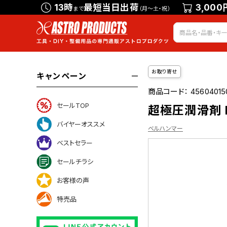
13時
最短当日出荷
3,000
まで
（月～土・祝）
お取り寄せ
キャンペーン
商品コード：
45604015
セールTOP
超極圧潤滑剤 L
バイヤーオススメ
ベルハンマー
ベストセラー
セールチラシ
ついて
お客様の声
特売品