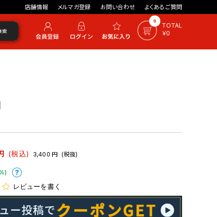
店舗情報
メルマガ登録
お問い合わせ
よくあるご質問
0
TOTAL
検索
￥0
1
円
(税込)
3,400
円
(税抜)
%)
レビューを書く