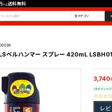
円
送料無料
以上
会員登録
ログイン
お気に入り
全カテゴリ
00036
Sベルハンマー スプレー 420mL LSBH0
3,740
34ポイント(1