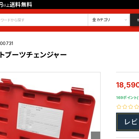
円
送料無料
以上
会員登録
ログイン
お気に入り
全カテゴリ
00731
トブーツチェンジャー
18,59
169ポイント(