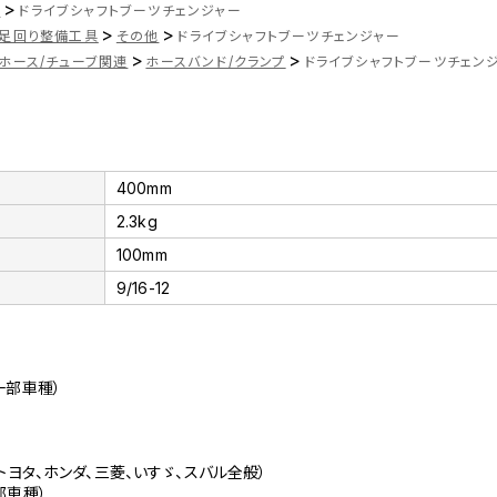
>
ツ
ドライブシャフトブーツチェンジャー
>
>
足回り整備工具
その他
ドライブシャフトブーツチェンジャー
>
>
ホース/チューブ関連
ホースバンド/クランプ
ドライブシャフトブーツチェン
400mm
2.3kg
100mm
9/16-12
）
ツ一部車種）
）
ツ、トヨタ、ホンダ、三菱、いすゞ、スバル全般）
一部車種）