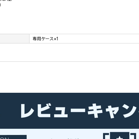
）
専用ケース×1