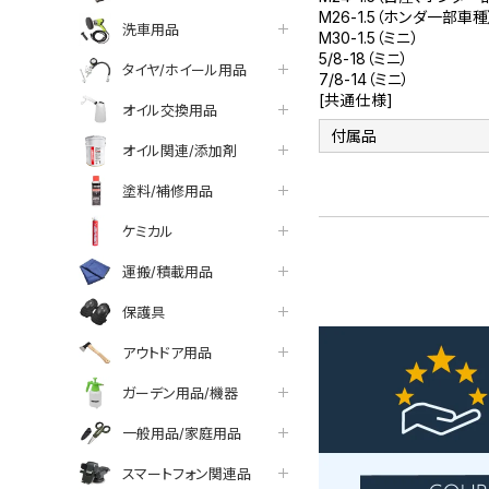
M26-1.5（ホンダ一部車種
洗車用品
M30-1.5（ミニ）
5/8-18（ミニ）
タイヤ/ホイール用品
7/8-14（ミニ）
[共通仕様]
オイル交換用品
付属品
オイル関連/添加剤
塗料/補修用品
ケミカル
運搬/積載用品
保護具
アウトドア用品
ガーデン用品/機器
一般用品/家庭用品
スマートフォン関連品