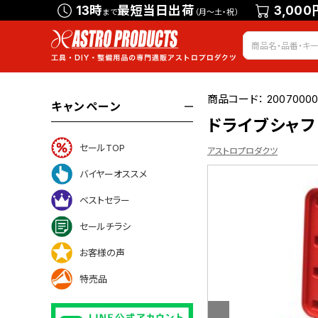
13時
最短当日出荷
3,000
まで
（月～土・祝）
商品コード：
20070000
キャンペーン
ドライブシャフ
セールTOP
アストロプロダクツ
バイヤーオススメ
ベストセラー
について
セールチラシ
お客様の声
特売品