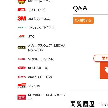
koken (コーケン)
Q&A
TONE (トネ)
3M (スリーエム)
質問する
TRUSCO (トラスコ)
JTC
メカニクスウェア (MECHA
NIX WEAR)
思
VESSEL (ベッセル)
KURE (呉工業)
amon (エーモン)
ソフト99
Milwaukee (ミルウォーキ
ー)
閲覧履歴
HIS