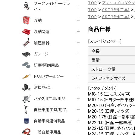
>
TOP
アストロプロダク
ワークライト/トーチラ
>
>
イト
TOP
SST(特殊工具)
>
>
TOP
SST(特殊工具)
収納
商品仕様
収納関連
[スライドハンマー]
油圧機器
全長
ガレージ
重量
研磨/研削用品
ストローク量
ドリル/ホールソー
シャフトネジサイズ
溶接/板金
[アタッチメント]
M18-1.5（主にスズキ車）
バイク用工具/用品
M19-1.5（トヨタ一部車種
M20-1.0（日産、ダイハ
自転車用工具/用品
M20-1.5（日産、マツダ）
M20-1.75（日産一部車種
自動車関連消耗品
M22-1.0（日産一部車種）
M22-1.5（日産、ダイハ
一般自動車用品
M24-1.5（日産、ホンダ