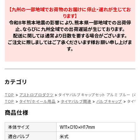
【九州の一部地域でお荷物のお届けに停止・遅れが生じてお
ります】
令和8年熊本地震の影響により、熊本県一部地域での出荷停
止、ならびに九州全域での出荷遅延が生じております。
配送に関しては通常より日数を要する場合がございます。
ご注文に際しましてはご了承くださいます様お願い申し上げま
す。
カテゴリ
TOP
>
アストロプロダクツ
>
タイヤバルブキャップセット アルミ ブルー (4個
TOP
>
タイヤ/ホイール用品
>
タイヤバルブ関連
>
バルブキャップ
>
タイヤ
商品仕様
本体サイズ
W11×D10×H17mm
適合バルブ
米式