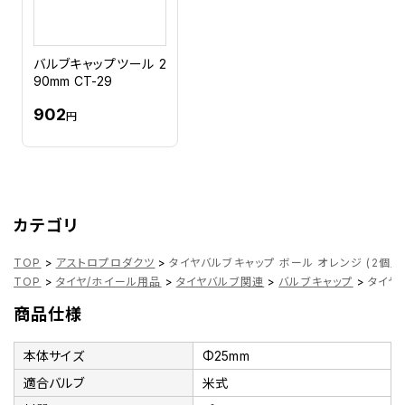
バルブキャップツール 2
90mm CT-29
902
円
カテゴリ
TOP
>
アストロプロダクツ
>
タイヤバルブキャップ ボール オレンジ (2個入
TOP
>
タイヤ/ホイール用品
>
タイヤバルブ関連
>
バルブキャップ
>
タイヤ
商品仕様
本体サイズ
Φ25mm
適合バルブ
米式