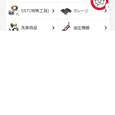
SST(特殊工具)
ガレージ
洗車用品
油圧機器
エアコンプレッサ
エアツール
ー
トルクレンチ
ソケット
ラチェット/スピン
レンチ/スパナ
ナー
バイク用工具/用
オイル交換用品
品
ワークライト/ト
研磨/研削用品
ーチライト