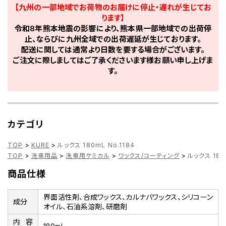
【九州の一部地域でお荷物のお届けに停止・遅れが生じてお
ります】
令和8年熊本地震の影響により、熊本県一部地域での出荷停
止、ならびに九州全域での出荷遅延が生じております。
配送に関しては通常より日数を要する場合がございます。
ご注文に際しましてはご了承くださいます様お願い申し上げま
す。
カテゴリ
TOP
>
KURE
>
ルックス 180mL No.1184
TOP
>
洗車用品
>
洗車用ケミカル
>
ワックス/コーティング
>
ルックス 180
商品仕様
界面活性剤、合成ワックス、カルナバワックス、シリコーン
成分
オイル、石油系溶剤、研磨剤
内容