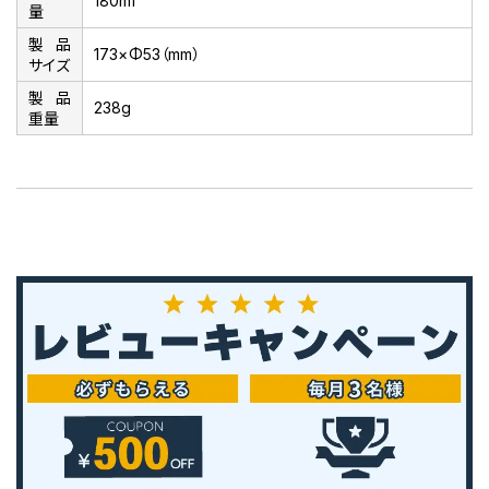
180ml
量
製品
173×Φ53（mm）
サイズ
製品
238g
重量