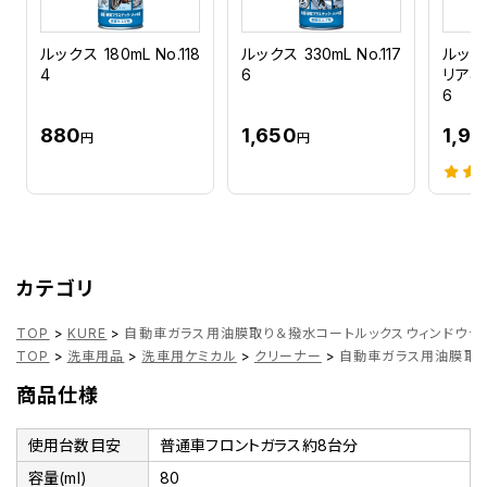
ルックス 180mL No.118
ルックス 330mL No.117
ルック
4
6
リア&プ
6
880
1,650
1,9
円
円
カテゴリ
TOP
>
KURE
>
自動車ガラス用油膜取り＆撥水コートルックスウィンドウデュアル
TOP
>
洗車用品
>
洗車用ケミカル
>
クリーナー
>
自動車ガラス用油膜取り＆
商品仕様
使用台数目安
普通車フロントガラス約8台分
容量(ml)
80