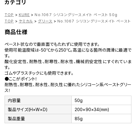
カテゴリ
TOP
>
KURE
>
No.1067 シリコングリースメイト ペースト 50g
TOP
>
ケミカル
>
グリース
>
No.1067 シリコングリースメイト ペースト 5
商品仕様
ペースト状なので垂直面でもたれずに使用できます。
使用可能温度域は-50℃から250℃。高温になる箇所の潤滑に最適で
す。
酸化安定性、耐熱性、耐寒性、耐水性、機械的安定性にすぐれていま
す。
ゴムやプラスチックにも使用できます。
●ここがポイント！
耐熱性、耐寒性、耐水性、耐久性に優れたシリコーン系ペーストグリー
ス！
内容量
50g
製品サイズ(H×W×D)
200×90×34(mm)
製品重量
85g