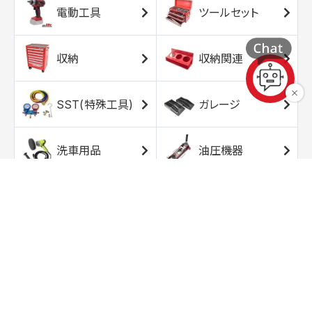
電動工具
ツールセット
収納
収納関連
SST(特殊工具)
ガレージ
洗車用品
油圧機器
エアコンプレッサ
エアツール
ー
トルクレンチ
ソケット
ラチェット/スピン
レンチ/スパナ
ナー