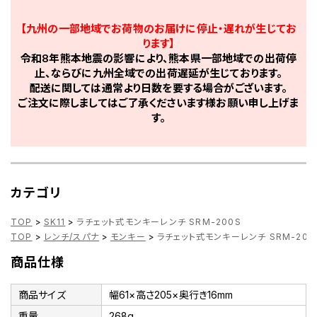
【九州の一部地域でお荷物のお届けに停止・遅れが生じてお
ります】
令和8年熊本地震の影響により、熊本県一部地域での出荷停
止、ならびに九州全域での出荷遅延が生じております。
配送に関しては通常より日数を要する場合がございます。
ご注文に際しましてはご了承くださいます様お願い申し上げま
す。
カテゴリ
TOP
>
SK11
>
ラチェット式モンキーレンチ SRM-200S
TOP
>
レンチ/スパナ
>
モンキー
>
ラチェット式モンキーレンチ SRM-200
商品仕様
商品サイズ
幅61×高さ205×奥行き16mm
重量
268g