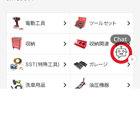
電動工具
ツールセット
収納
収納関連
SST(特殊工具)
ガレージ
洗車用品
油圧機器
エアコンプレッサ
エアツール
ー
トルクレンチ
ソケット