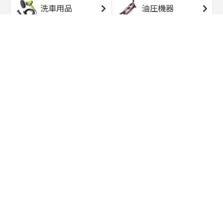
洗車用品
油圧機器
エアコンプレッサ
エアツール
ー
トルクレンチ
ソケット
ラチェット/スピン
レンチ/スパナ
ナー
バイク用工具/用
オイル交換用品
品
ワークライト/ト
研磨/研削用品
ーチライト
タイヤ/ホイール
アウトドア用品
用品