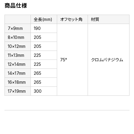
商品仕様
全長(mm)
オフセット角
材質
7×9mm
190
8×10mm
205
10×12mm
205
11×13mm
225
75°
クロムバナジウム
12×14mm
225
14×17mm
265
16×18mm
265
17×19mm
300