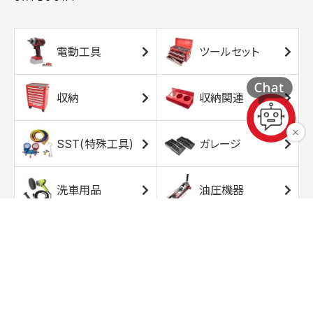
電動工具
ツールセット
収納
収納関連
SST(特殊工具)
ガレージ
洗車用品
油圧機器
エアコンプレッサ
エアツール
ー
トルクレンチ
ソケット